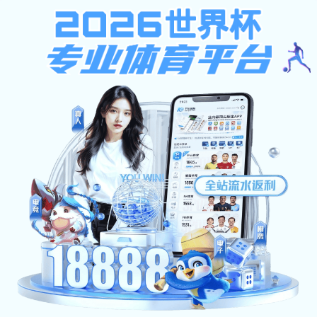
注册入口
leyu乐鱼在线官网
APP与网页
版入口｜畅享全球体育赛事与
数据服务
欢迎访问
leyu乐鱼在线官网
，提供全面覆盖足
球、篮球、电竞等项目的赛事资讯与数据内容，
支持
APP下载
与
网页使用
，每日同步更新千场
比赛，聚焦热门体育内容， 助您轻松获取赛事
动态，掌握比赛节奏。