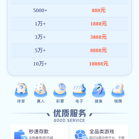
衡。在过去几个赛季中，巴萨的战术逐渐显得单一，
但本赛季他们加入了更多的高位压迫和快速反击元
素，使得对手难以适应。
此外，新生代球员如法蒂和佩德里等人在场上的表现
也极为亮眼，他们不仅提升了球队整体速度，还丰富
了进攻选择。这些年轻球员充满活力，为传统上依赖
明星球员的巴萨注入了新的血液，从而形成了更具竞
争力的阵容。
同时，球队在防守端也有明显改进，后防线更加稳
固，让对手难以觅得机会。随着全队默契度提高，巴
萨能够更有效地进行控球与配合，这种全方位的提升
最终助力他们实现冠军目标。
2、皇马与马竞的低迷表现