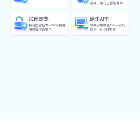
相比于巴萨，皇马和马竞本赛季表现不佳，其中原因
复杂多样。首先，在人员管理上，两支球队都面临着
伤病困扰的问题。例如，皇马核心球员几度因伤缺席
比赛，使得球队战斗力受到削弱。而马竞虽拥有较为
完整的阵容，但老将众多导致体能问题频频暴露。
其次，从战术执行角度来看，两支球队似乎未能找到
有效应对对手的新方式。特别是在面对小球队时，他
们常常陷入僵局，很难打破对方严密防守。此外，在
关键比赛中的临场指挥失误，也让两队错失良机，这
直接影响到联赛积分榜的位置。
最后，从心理层面来讲，连续的不佳表现使得球员们
自信心下降，在面对压力时容易产生畏缩情绪。这种
不良心理循环进一步加剧了他们在比赛中的低迷状